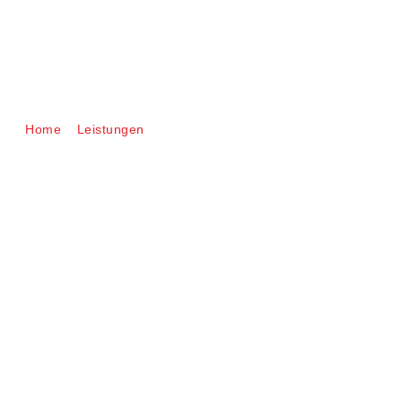
Kos­ten­vor­anschlag /
Kurz­gut­ach­ten
Home
>
Leis­tun­gen
> Kos­ten­vor­anschlag / Kurz­gut­ach­ten