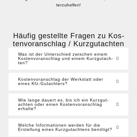
ter­zu­hel­fen!
Häu­fig gestell­te Fra­gen zu Kos­
ten­vor­anschlag / Kurz­gut­ach­ten
Was ist der Unter­schied zwi­schen einem
Kos­ten­vor­anschlag und einem Kurz­gut­ach­
ten?
Kos­ten­vor­anschlag der Werk­statt oder
eines Kfz-Gut­ach­ters?
Wie lan­ge dau­ert es, bis ich ein Kurz­gut­
ach­ten oder einen Kos­ten­vor­anschlag
erhal­te?
Wel­che Infor­ma­tio­nen wer­den für die
Erstel­lung eines Kurz­gut­ach­tens benö­tigt?