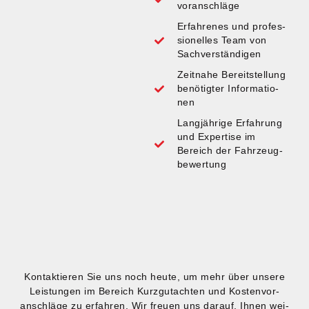
vor­anschlä­ge
Erfah­re­nes und pro­fes­
sio­nel­les Team von
Sach­ver­stän­di­gen
Zeit­na­he Bereit­stel­lung
benö­tig­ter Infor­ma­tio­
nen
Lang­jäh­ri­ge Erfah­rung
und Exper­ti­se im
Bereich der Fahr­zeug­
be­wer­tung
Kon­tak­tie­ren Sie uns noch heu­te, um mehr über unse­re
Leis­tun­gen im Bereich Kurz­gut­ach­ten und Kos­ten­vor­
anschlä­ge zu erfah­ren. Wir freu­en uns dar­auf, Ihnen wei­