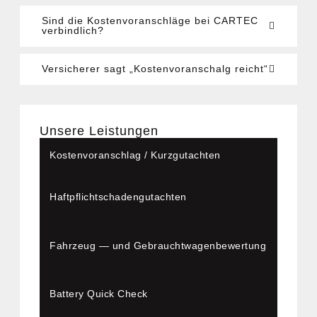
Sind die Kos­ten­vor­anschlä­ge bei CARTEC
ver­bind­lich?
Ver­si­che­rer sagt „Kos­ten­vor­anschalg reicht“
Unse­re Leis­tun­gen
Kos­ten­vor­anschlag / Kurz­gut­ach­ten
Haft­pflicht­scha­den­gut­ach­ten
Fahr­zeug — und Gebraucht­wa­gen­be­wer­tung
Bat­tery Quick Check