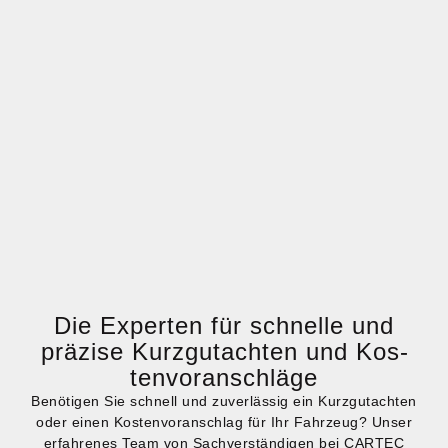
Die Exper­ten für schnel­le und
prä­zi­se Kurz­gut­ach­ten und Kos­
ten­vor­anschlä­ge
Benö­ti­gen Sie schnell und zuver­läs­sig ein Kurz­gut­ach­ten
oder einen Kos­ten­vor­anschlag für Ihr Fahr­zeug? Unser
erfah­re­nes Team von Sach­ver­stän­di­gen bei CARTEC