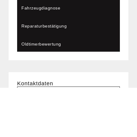
Fahr­zeug­dia­gno­se
Repa­ra­tur­be­stä­ti­gung
Old­ti­mer­be­wer­tung
Kon­takt­da­ten
0176 32616934
Click to chat
info@kfzgutachter-cartec.de