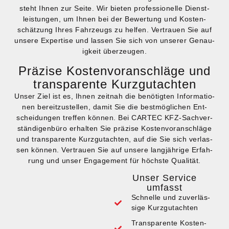
steht Ihnen zur Sei­te. Wir bie­ten pro­fes­sio­nel­le Dienst­
leis­tun­gen, um Ihnen bei der Bewer­tung und Kos­ten­
schät­zung Ihres Fahr­zeugs zu hel­fen. Ver­trau­en Sie auf
unse­re Exper­ti­se und las­sen Sie sich von unse­rer Genau­
ig­keit über­zeu­gen.
Prä­zi­se Kos­ten­vor­anschlä­ge und
trans­pa­ren­te Kurz­gut­ach­ten
Unser Ziel ist es, Ihnen zeit­nah die benö­tig­ten Infor­ma­tio­
nen bereit­zu­stel­len, damit Sie die best­mög­li­chen Ent­
schei­dun­gen tref­fen kön­nen. Bei CARTEC KFZ-Sach­ver­
stän­di­gen­bü­ro erhal­ten Sie prä­zi­se Kos­ten­vor­anschlä­ge
und trans­pa­ren­te Kurz­gut­ach­ten, auf die Sie sich ver­las­
sen kön­nen. Ver­trau­en Sie auf unse­re lang­jäh­ri­ge Erfah­
rung und unser Enga­ge­ment für höchs­te Qua­li­tät.
Unser Ser­vice
umfasst
Schnel­le und zuver­läs­
si­ge Kurz­gut­ach­ten
Trans­pa­ren­te Kos­ten­